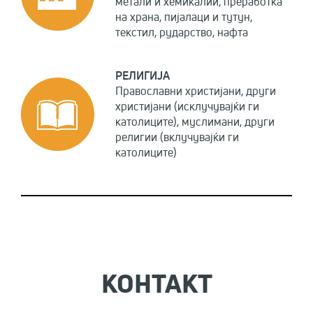
метали и хемикалии, преработка
на храна, пијалаци и тутун,
текстил, рударство, нафта
РЕЛИГИЈА
Православни христијани, други
христијани (исклучувајќи ги
католиците), муслимани, други
религии (вклучувајќи ги
католиците)
КОНТАКТ