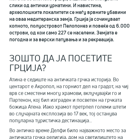
слики од антички урнатини. И навистина,
археолошките локалитети се меѓу врвните убавини
на оваа медитеранска земја. Грција ја сочинуваат
копното, полуостровот Пелопонез и повеќе од 6.000
острови, од кои само 227 се населени. Земјата е
погодна и за верски патувања и за рекреација.
ЗОШТО ДА ЈА ПОСЕТИТЕ
ГРЦИЈА?
Атина е седиште на античката грчка историја. Во
центарот е Акропол, на горниот дел на градот, на чиј
врв се сместени многу храмови, вклучувајќи го и
Партенон, кој бил изграден и посветен на грчката
божица Атена. Иако храмот претрпел големи штети
во случајната експлозија во 17 век, тој останува
популарна туристичка дестинација...
Во античко време Делфи било најважното место за
античката грчка религија, дом на светилиштето на