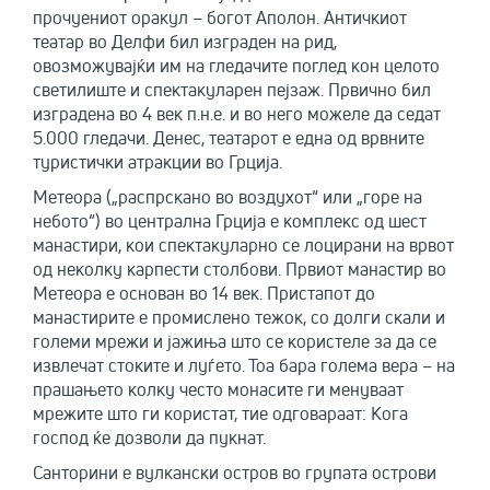
прочуениот оракул – богот Аполон. Античкиот
театар во Делфи бил изграден на рид,
овозможувајќи им на гледачите поглед кон целото
светилиште и спектакуларен пејзаж. Првично бил
изградена во 4 век п.н.е. и во него можеле да седат
5.000 гледачи. Денес, театарот е една од врвните
туристички атракции во Грција.
Метеора („распрскано во воздухот“ или „горе на
небото“) во централна Грција е комплекс од шест
манастири, кои спектакуларно се лоцирани на врвот
од неколку карпести столбови. Првиот манастир во
Метеора е основан во 14 век. Пристапот до
манастирите е промислено тежок, со долги скали и
големи мрежи и јажиња што се користеле за да се
извлечат стоките и луѓето. Тоа бара голема вера – на
прашањето колку често монасите ги менуваат
мрежите што ги користат, тие одговараат: Кога
господ ќе дозволи да пукнат.
Санторини е вулкански остров во групата острови