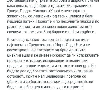
дестинација меѓу грчките острови и широко признат
како една од најдобрите туристички атракции во
Грција. Градот Миконос (Хора) е неверојатно
живописен, со лавиринти од тесни улички и бели
пешачки патеки. Познат е и по песочните плажи и по
разновидниот и интензивен ноќен живот, за што
сведочат огромниот број барови и ноќни клубови.
Крит е најголемиот остров во Грција и петтиот
најголем во Средоземното Море. Овде ќе им се
восхитувате на остатоците од брилијантните
цивилизации и ќе имате можност да ги истражувате
прекрасните плажи, импресивните планински
предели, плодните долини и стрмните клисури. Ќе
бидете дел од богатата гастрономска култура на
островот... Крит е мал универзум, преполн со
убавини и со богатства, за кои најверојатно ќе ви
биде потребен цел живот за да ги откриете!