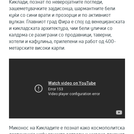
Киклади, познат по неверојатните погледи,
зашеметувачките зајдисонца, шармантните бели
куќи со сини врати и прозорци и по активниот
вулкан. Главниот град Фира е спој од венецијанската
и кикладската архитектура, чии бели улички со
калдрма се разиграни со продавници, таверни,
хотели и кафулиња, прилепени на работ од 400-
метарските високи карпи.
Миконос на Кикладите е познат како космополитска