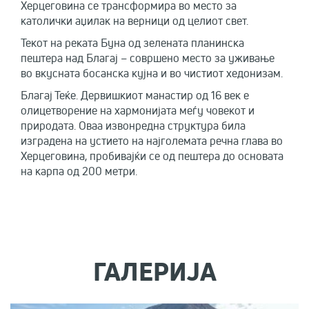
Херцеговина се трансформира во место за
католички аџилак на верници од целиот свет.
Текот на реката Буна од зелената планинска
пештера над Благај – совршено место за уживање
во вкусната босанска кујна и во чистиот хедонизам.
Благај Теќе. Дервишкиот манастир од 16 век е
олицетворение на хармонијата меѓу човекот и
природата. Оваа извонредна структура била
изградена на устието на најголемата речна глава во
Херцеговина, пробивајќи се од пештера до основата
на карпа од 200 метри.
ГАЛЕРИЈА