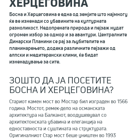
ХЕРЦЕГОВИНА
Босна и Херцеговина е една од земјите што најмногу
ќе ве изненади со убавините на културната
разноликост. Недопрената природа и пејзаж нудат
огромен избор за одмор и за авантури. Централните
Динарски Планини се рај за љубителите на
планинарењето, додека различните пејзажи од
алпски и медитерански клими, ќе бидат
изненадување за сите.
ЗОШТО ДА ЈА ПОСЕТИТЕ
БОСНА И ХЕРЦЕГОВИНА?
Стариот камен мост во Мостар бил изграден во 1566
година. Мостот, ремек-дело на османската
архитектура на Балканот, воодушевувал со
архитектонската убавина и елеганција на
едноставноста и суштината на структурата.
Оригиналниот Стар мост беше уништен во 1993