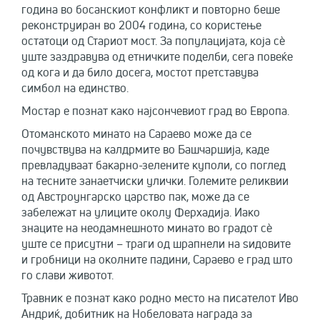
година во босанскиот конфликт и повторно беше
реконструиран во 2004 година, со користење
остатоци од Стариот мост. За популацијата, која сè
уште заздравува од етничките поделби, сега повеќе
од кога и да било досега, мостот претставува
симбол на единство.
Мостар е познат како најсончевиот град во Европа.
Отоманското минато на Сараево може да се
почувствува на калдрмите во Башчаршија, каде
превладуваат бакарно-зелените куполи, со поглед
на тесните занаетчиски улички. Големите реликвии
од Австроунгарско царство пак, може да се
забележат на улиците околу Ферхадија. Иако
знаците на неодамнешното минато во градот сè
уште се присутни – траги од шрапнели на ѕидовите
и гробници на околните падини, Сараево е град што
го слави животот.
Травник е познат како родно место на писателот Иво
Андриќ, добитник на Нобеловата награда за