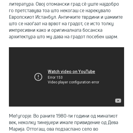
литература. Овој отомански град сè уште најдобро
го претставува тоа што некогаш се нарекувало
Европскиот Истанбул. Античките тврдини и џамиите
што се наоѓаат на врвот на градот, се исто толку
импресивни како и оригиналната босанска
архитектура што му дава на градот посебен шарм.
Меѓугорје. Во раните 1980-ти години од минатиот
век, неколку тинејџери имале привидение од Дева
Марија. Оттогаш, ова подзаспано село во