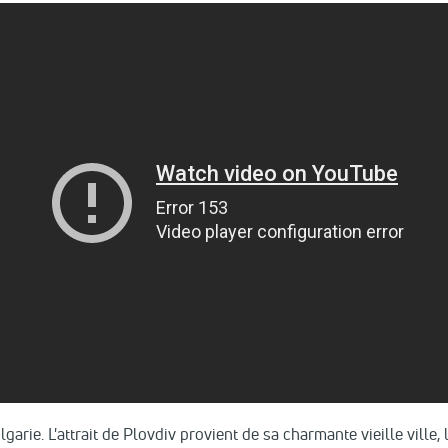
garie. L'attrait de Plovdiv provient de sa charmante vieille ville