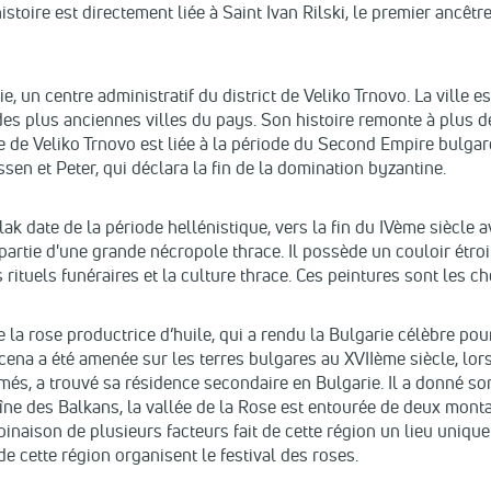
toire est directement liée à Saint Ivan Rilski, le premier ancêtre 
, un centre administratif du district de Veliko Trnovo. La ville est
e des plus anciennes villes du pays. Son histoire remonte à plus
e Veliko Trnovo est liée à la période du Second Empire bulgare (
ssen et Peter, qui déclara la fin de la domination byzantine.
 date de la période hellénistique, vers la fin du IVème siècle av.
it partie d'une grande nécropole thrace. Il possède un couloir étr
ituels funéraires et la culture thrace. Ces peintures sont les ch
 rose productrice d’huile, qui a rendu la Bulgarie célèbre pour
a a été amenée sur les terres bulgares au XVIIème siècle, lorsqu
més, a trouvé sa résidence secondaire en Bulgarie. Il a donné son
îne des Balkans, la vallée de la Rose est entourée de deux montag
binaison de plusieurs facteurs fait de cette région un lieu uniqu
de cette région organisent le festival des roses.