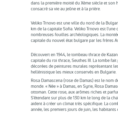
dans la première moitié du Xème siècle et son his
consacré sa vie au jeûne et à la prière.
Veliko Trnovo est une ville du nord de la Bulgarie
km de la capitale Sofia. Veliko Trnovo est l'un
nombreuses fouilles archéologiques. La montée d
capitale du nouvel état bulgare par les frères A
Découvert en 1944, le tombeau thrace de Kazanlak
capitale du roi thrace, Seuthes III. La tombe fa
décorées de peintures murales représentant les r
hellénistique les mieux conservés en Bulgarie.
Rosa Damascena (rose de Damas) est le nom de la
monde. « Née » à Damas, en Syrie, Rosa Damascen
ottoman. Cette rose, aux arômes riches et parfu
S'étendant sur plus de 130 km le long de la cha
aident à créer un climat très spécifique. La com
année, les premiers jours de juin, les habitants 