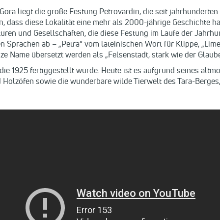
a liegt die große Festung Petrovardin, die seit jahrhunderten ei
dass diese Lokalität eine mehr als 2000-jährige Geschichte hat
lturen und Gesellschaften, die diese Festung im Laufe der Jahrhu
n Sprachen ab – „Petra“ vom lateinischen Wort für Klippe, „Lime
e Name übersetzt werden als „Felsenstadt, stark wie der Glaube
ie 1925 fertiggestellt wurde. Heute ist es aufgrund seines alt
 Holzöfen sowie die wunderbare wilde Tierwelt des Tara-Berges