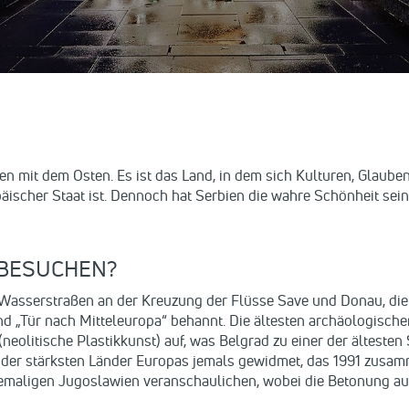
en mit dem Osten. Es ist das Land, in dem sich Kulturen, Glau
päischer Staat ist. Dennoch hat Serbien die wahre Schönheit se
 BESUCHEN?
n Wasserstraßen an der Kreuzung der Flüsse Save und Donau, die
und „Tür nach Mitteleuropa“ behannt. Die ältesten archäologische
neolitische Plastikkunst) auf, was Belgrad zu einer der ältesten
 der stärksten Länder Europas jemals gewidmet, das 1991 zusa
emaligen Jugoslawien veranschaulichen, wobei die Betonung a