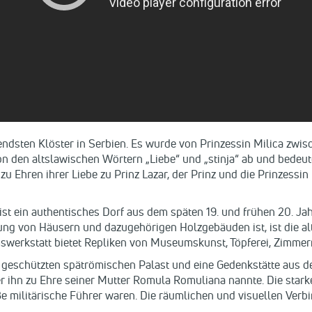
endsten Klöster in Serbien. Es wurde von Prinzessin Milica zwi
 den altslawischen Wörtern „Liebe“ und „stinja“ ab und bedeutet 
zu Ehren ihrer Liebe zu Prinz Lazar, der Prinz und die Prinzessin
ist ein authentisches Dorf aus dem späten 19. und frühen 20. Ja
lung von Häusern und dazugehörigen Holzgebäuden ist, ist die alt
werkstatt bietet Repliken von Museumskunst, Töpferei, Zimme
geschützten spätrömischen Palast und eine Gedenkstätte aus de
der ihn zu Ehre seiner Mutter Romula Romuliana nannte. Die star
roße militärische Führer waren. Die räumlichen und visuellen V